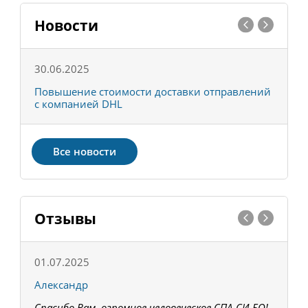
Новости
30.06.2025
0
С
Повышение стоимости доставки отправлений
Т
с компанией DHL
в
Все новости
Отзывы
01.07.2025
1
Александр
К
Спасибо Вам, огромное человеческое СПА-СИ-БО!
В