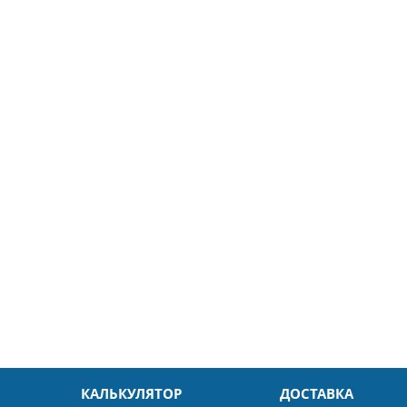
5
26.04.2025
ин
Александр
л. Быстро и без проблем.
Даже в это непростое время
доровья Вам!
обслуживание на высоком уровн
Спасибо
КАЛЬКУЛЯТОР
ДОСТАВКА