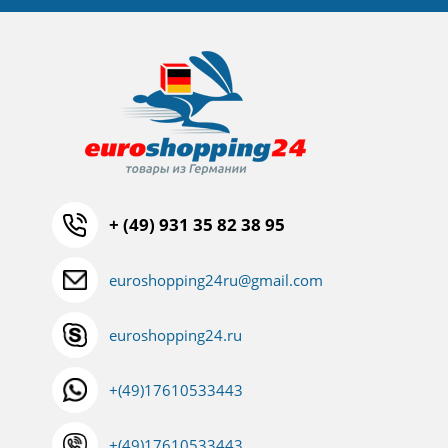
+ (49) 931 35 82 38 95
euroshopping24ru@gmail.com
euroshopping24.ru
+(49)17610533443
+(49)17610533443