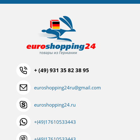
+ (49) 931 35 82 38 95
euroshopping24ru@gmail.com
euroshopping24.ru
+(49)17610533443
+(49)17610533443