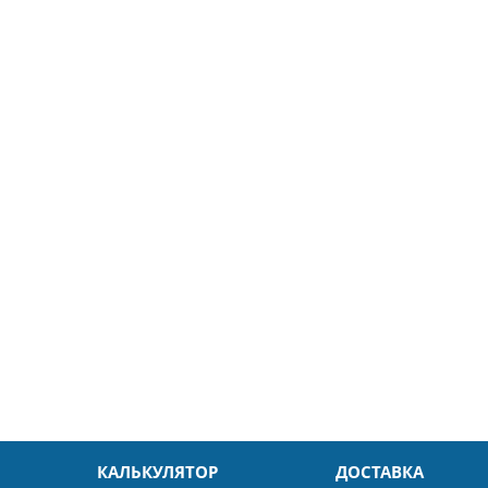
5
26.04.2025
ин
Александр
л. Быстро и без проблем.
Даже в это непростое время
доровья Вам!
обслуживание на высоком уровн
Спасибо
КАЛЬКУЛЯТОР
ДОСТАВКА