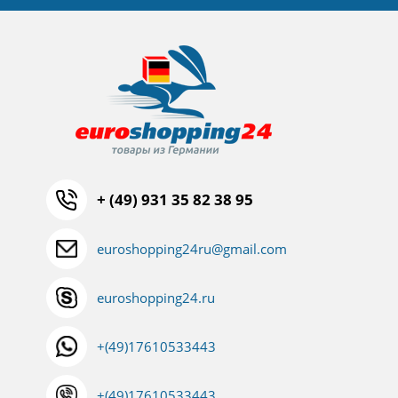
+ (49) 931 35 82 38 95
euroshopping24ru@gmail.com
euroshopping24.ru
+(49)17610533443
+(49)17610533443