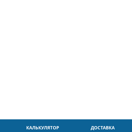
5
26.04.2025
ин
Александр
л. Быстро и без проблем.
Даже в это непростое время
доровья Вам!
обслуживание на высоком уровн
Спасибо
КАЛЬКУЛЯТОР
ДОСТАВКА