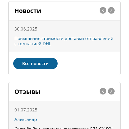
Новости
30.06.2025
0
С
Повышение стоимости доставки отправлений
Т
с компанией DHL
в
Все новости
Отзывы
01.07.2025
1
Александр
К
Спасибо Вам, огромное человеческое СПА-СИ-БО!
В