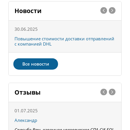
Новости
30.06.2025
0
С
Повышение стоимости доставки отправлений
Т
с компанией DHL
в
Все новости
Отзывы
01.07.2025
1
Александр
К
Спасибо Вам, огромное человеческое СПА-СИ-БО!
В