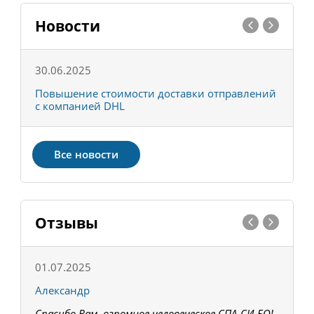
Новости
30.06.2025
0
С
Повышение стоимости доставки отправлений
Т
с компанией DHL
в
Все новости
Отзывы
01.07.2025
1
Александр
К
Спасибо Вам, огромное человеческое СПА-СИ-БО!
В