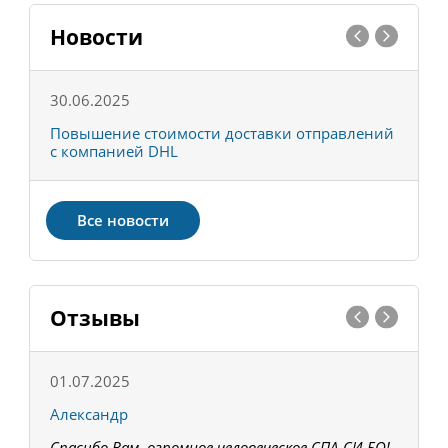
Новости
30.06.2025
0
С
Повышение стоимости доставки отправлений
Т
с компанией DHL
в
Все новости
Отзывы
01.07.2025
1
Александр
К
Спасибо Вам, огромное человеческое СПА-СИ-БО!
В