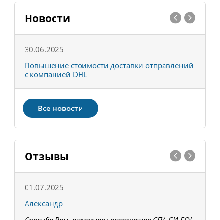
Новости
30.06.2025
0
С
Повышение стоимости доставки отправлений
Т
с компанией DHL
в
Все новости
Отзывы
01.07.2025
1
Александр
К
Спасибо Вам, огромное человеческое СПА-СИ-БО!
В