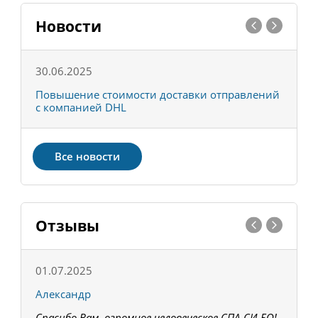
Новости
30.06.2025
0
С
Повышение стоимости доставки отправлений
Т
с компанией DHL
в
Все новости
Отзывы
01.07.2025
1
Александр
К
Спасибо Вам, огромное человеческое СПА-СИ-БО!
В