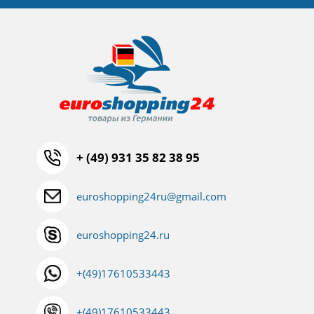
+ (49) 931 35 82 38 95
euroshopping24ru@gmail.com
euroshopping24.ru
+(49)17610533443
+(49)17610533443