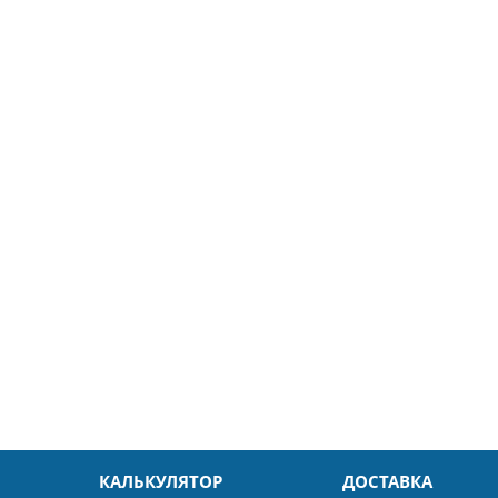
5
26.04.2025
ин
Александр
л. Быстро и без проблем.
Даже в это непростое время
доровья Вам!
обслуживание на высоком уровн
Спасибо
КАЛЬКУЛЯТОР
ДОСТАВКА