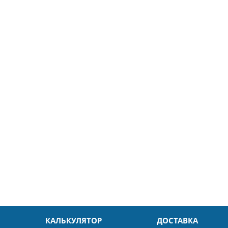
5
26.04.2025
ин
Александр
л. Быстро и без проблем.
Даже в это непростое время
доровья Вам!
обслуживание на высоком уровн
Спасибо
КАЛЬКУЛЯТОР
ДОСТАВКА