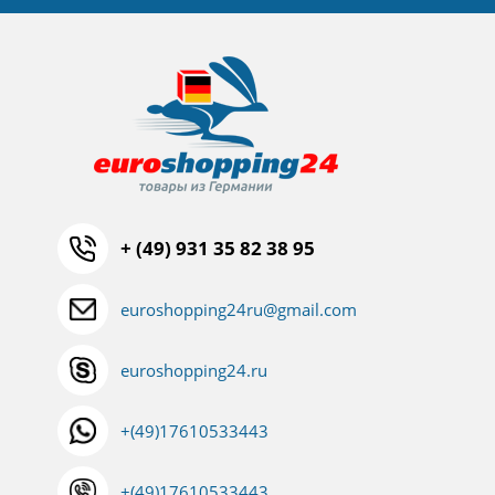
+ (49) 931 35 82 38 95
euroshopping24ru@gmail.com
euroshopping24.ru
+(49)17610533443
+(49)17610533443