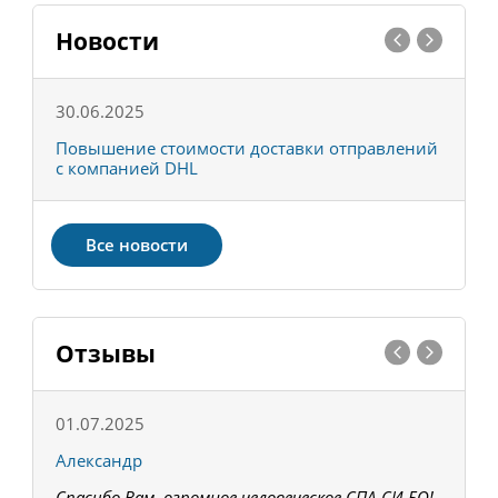
Новости
30.06.2025
0
С
Повышение стоимости доставки отправлений
Т
с компанией DHL
в
Все новости
Отзывы
01.07.2025
1
Александр
К
Спасибо Вам, огромное человеческое СПА-СИ-БО!
В