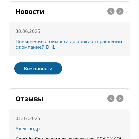
Новости
30.06.2025
0
С
Повышение стоимости доставки отправлений
Т
с компанией DHL
в
Все новости
Отзывы
01.07.2025
1
Александр
К
Спасибо Вам, огромное человеческое СПА-СИ-БО!
В