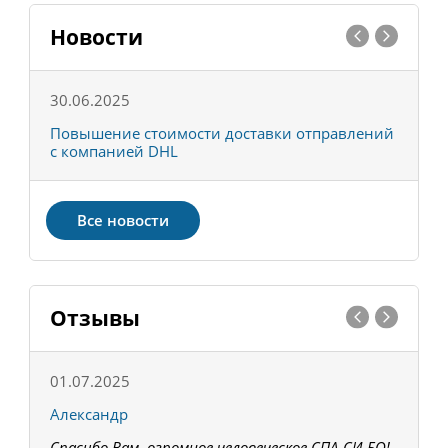
Новости
30.06.2025
0
С
Повышение стоимости доставки отправлений
Т
с компанией DHL
в
Все новости
Отзывы
01.07.2025
1
Александр
К
Спасибо Вам, огромное человеческое СПА-СИ-БО!
В