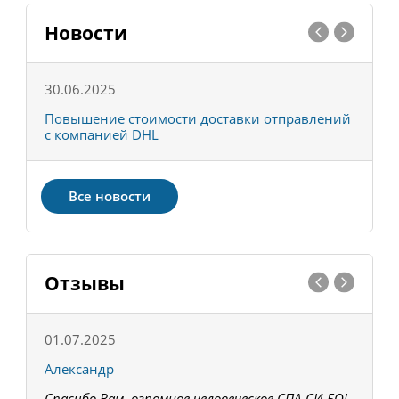
Новости
30.06.2025
0
С
Повышение стоимости доставки отправлений
Т
с компанией DHL
в
Все новости
Отзывы
01.07.2025
1
Александр
К
Спасибо Вам, огромное человеческое СПА-СИ-БО!
В