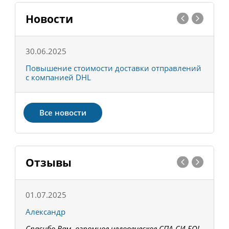
Новости
30.06.2025
0
С
Повышение стоимости доставки отправлений
Т
с компанией DHL
в
Все новости
Отзывы
01.07.2025
1
Александр
К
Спасибо Вам, огромное человеческое СПА-СИ-БО!
В