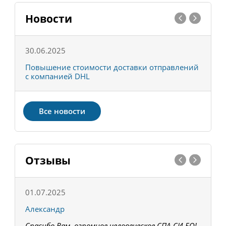
Новости
30.06.2025
0
С
Повышение стоимости доставки отправлений
Т
с компанией DHL
в
Все новости
Отзывы
01.07.2025
1
Александр
К
Спасибо Вам, огромное человеческое СПА-СИ-БО!
В