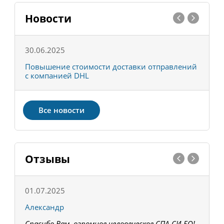
Новости
30.06.2025
0
С
Повышение стоимости доставки отправлений
Т
с компанией DHL
в
Все новости
Отзывы
01.07.2025
1
Александр
К
Спасибо Вам, огромное человеческое СПА-СИ-БО!
В