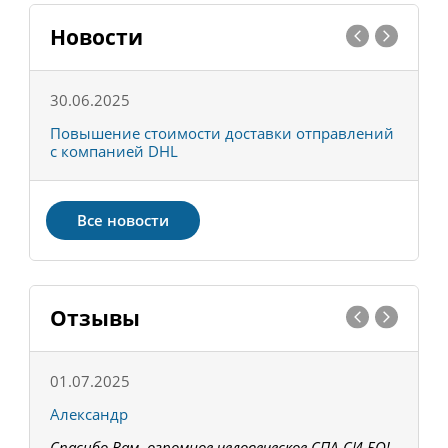
Новости
30.06.2025
0
С
Повышение стоимости доставки отправлений
Т
с компанией DHL
в
Все новости
Отзывы
01.07.2025
1
Александр
К
Спасибо Вам, огромное человеческое СПА-СИ-БО!
В