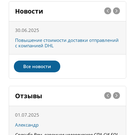
Новости
30.06.2025
0
С
Повышение стоимости доставки отправлений
Т
с компанией DHL
в
Все новости
Отзывы
01.07.2025
1
Александр
К
Спасибо Вам, огромное человеческое СПА-СИ-БО!
В