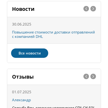
Новости
30.06.2025
0
С
Повышение стоимости доставки отправлений
Т
с компанией DHL
в
Все новости
Отзывы
01.07.2025
1
Александр
К
Спасибо Вам, огромное человеческое СПА-СИ-БО!
В