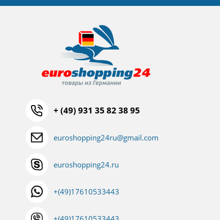
+ (49) 931 35 82 38 95
euroshopping24ru@gmail.com
euroshopping24.ru
+(49)17610533443
+(49)17610533443