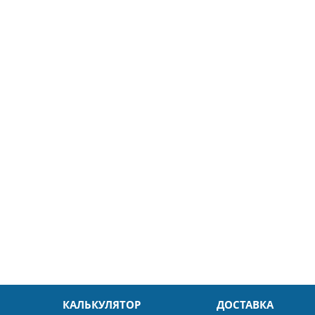
5
26.04.2025
ин
Александр
л. Быстро и без проблем.
Даже в это непростое время
доровья Вам!
обслуживание на высоком уровн
Спасибо
КАЛЬКУЛЯТОР
ДОСТАВКА