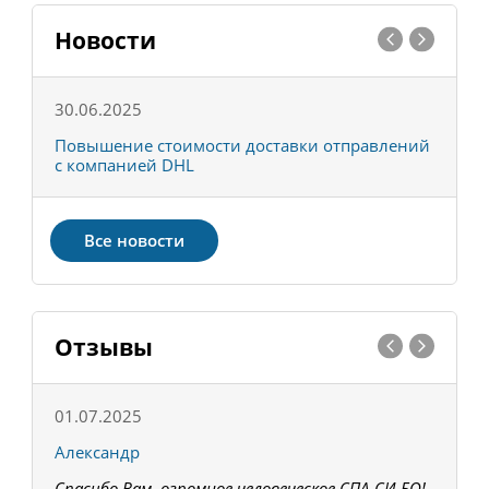
Новости
30.06.2025
0
С
Повышение стоимости доставки отправлений
Т
с компанией DHL
в
Все новости
Отзывы
01.07.2025
1
Александр
К
Спасибо Вам, огромное человеческое СПА-СИ-БО!
В