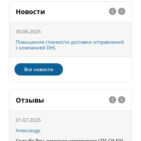
Новости
30.06.2025
0
С
Повышение стоимости доставки отправлений
Т
с компанией DHL
в
Все новости
Отзывы
01.07.2025
1
Александр
К
Спасибо Вам, огромное человеческое СПА-СИ-БО!
В