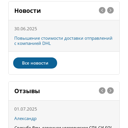
Новости
30.06.2025
0
С
Повышение стоимости доставки отправлений
Т
с компанией DHL
в
Все новости
Отзывы
01.07.2025
1
Александр
К
Спасибо Вам, огромное человеческое СПА-СИ-БО!
В