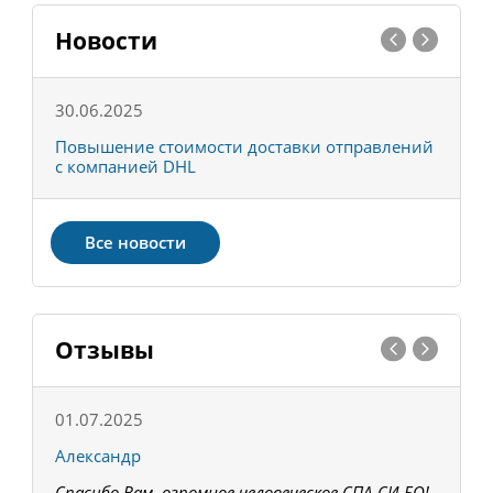
Новости
30.06.2025
0
С
Повышение стоимости доставки отправлений
Т
с компанией DHL
в
Все новости
Отзывы
01.07.2025
1
Александр
К
Спасибо Вам, огромное человеческое СПА-СИ-БО!
В