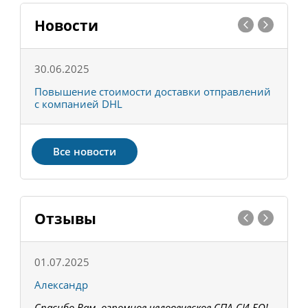
Новости
30.06.2025
0
С
Повышение стоимости доставки отправлений
Т
с компанией DHL
в
Все новости
Отзывы
01.07.2025
1
Александр
К
Спасибо Вам, огромное человеческое СПА-СИ-БО!
В