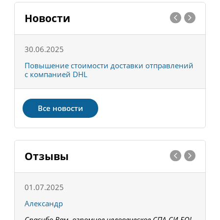
Новости
30.06.2025
0
С
Повышение стоимости доставки отправлений
Т
с компанией DHL
в
Все новости
Отзывы
01.07.2025
1
Александр
К
Спасибо Вам, огромное человеческое СПА-СИ-БО!
В