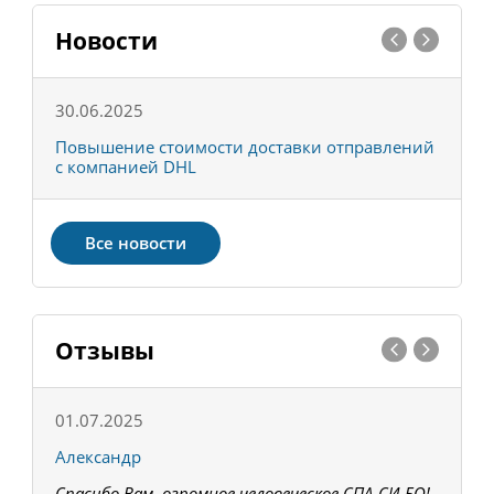
Новости
30.06.2025
0
С
Повышение стоимости доставки отправлений
Т
с компанией DHL
в
Все новости
Отзывы
01.07.2025
1
Александр
К
Спасибо Вам, огромное человеческое СПА-СИ-БО!
В