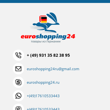
+ (49) 931 35 82 38 95
euroshopping24ru@gmail.com
euroshopping24.ru
+(49)17610533443
+(49)17610533443