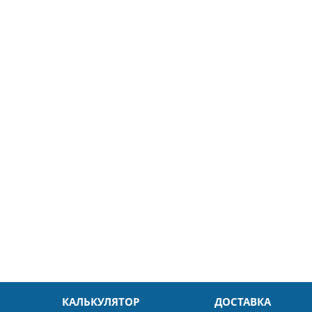
5
26.04.2025
ин
Александр
л. Быстро и без проблем.
Даже в это непростое время
доровья Вам!
обслуживание на высоком уровн
Спасибо
КАЛЬКУЛЯТОР
ДОСТАВКА