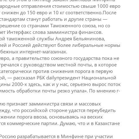
народные отправления стоимостью свыше 1000 евро
т снижен до 150 евро и 10 кг соответственно.После
тандартам станут работать и другие страны —
 решение со странами Таможенного союза, но со
ает Интерфакс слова замминистра финансов.
ьной таможенной службы Андрея Бельянинова,
сией и Россией действуют более либеральные нормы
бежных интернет-магазинах.
вро, а правительство союзного государства пока не
стречался с руководством местной почты, в которое
категорически против снижения порога в первую
ьной, — рассказал РБК dailyпрезидент Национальной
ы 2000-х здесь, как и у нас, серьезно вырос поток
имость обработки почты резко упала». По мнению г-
сию признает замминистра связи и массовых
жду, что российской стороне удастся переубедить
жении порога ввоза, основываясь на веских
ся коммерческие партии. Думаю, что и в Казахстане
 Россию разрабатывается в Минфине при участии