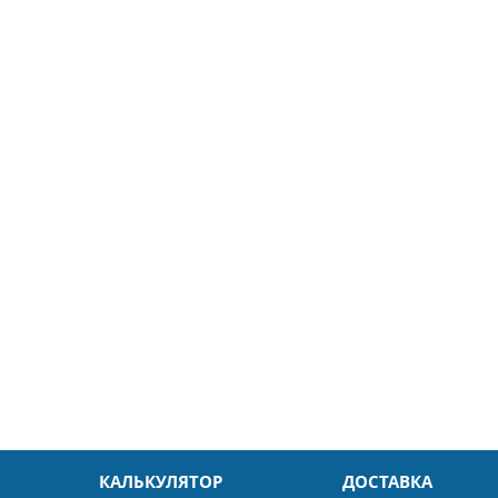
5
26.04.2025
ин
Александр
л. Быстро и без проблем.
Даже в это непростое время
доровья Вам!
обслуживание на высоком уровн
Спасибо
КАЛЬКУЛЯТОР
ДОСТАВКА