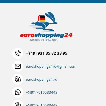
+ (49) 931 35 82 38 95
euroshopping24ru@gmail.com
euroshopping24.ru
+(49)17610533443
+(49)17610533443