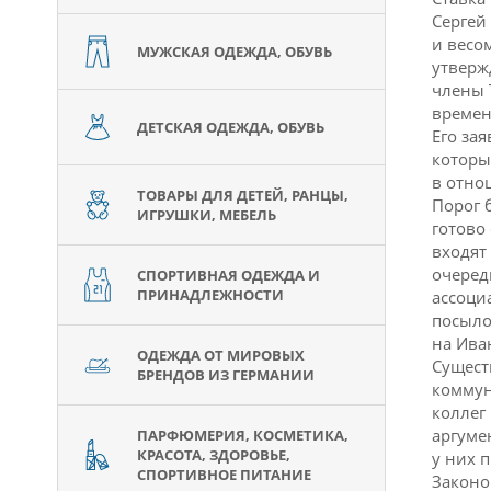
Сергей
и весо
МУЖСКАЯ ОДЕЖДА, ОБУВЬ
утверж
члены 
времен
ДЕТСКАЯ ОДЕЖДА, ОБУВЬ
Его за
которы
в отно
ТОВАРЫ ДЛЯ ДЕТЕЙ, РАНЦЫ,
Порог 
ИГРУШКИ, МЕБЕЛЬ
готово
входят
очеред
СПОРТИВНАЯ ОДЕЖДА И
ПРИНАДЛЕЖНОСТИ
ассоци
посыло
на Ива
ОДЕЖДА ОТ МИРОВЫХ
Сущест
БРЕНДОВ ИЗ ГЕРМАНИИ
коммун
коллег
аргуме
ПАРФЮМЕРИЯ, КОСМЕТИКА,
КРАСОТА, ЗДОРОВЬЕ,
у них 
СПОРТИВНОЕ ПИТАНИЕ
Законо