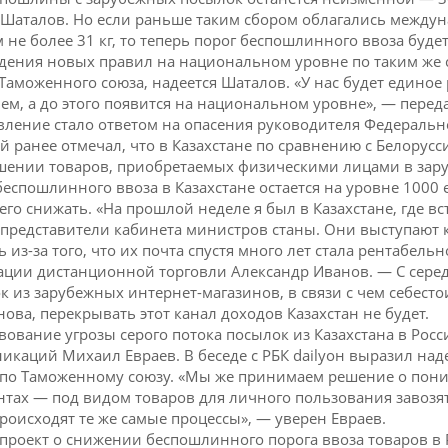
 Шаталов. Но если раньше таким сбором облагались между
м не более 31 кг, то теперь порог беспошлинного ввоза буде
дения новых правил на национальном уровне по таким же с
Таможенного союза, надеется Шаталов. «У нас будет единое
ем, а до этого появится на национальном уровне», — перед
явление стало ответом на опасения руководителя Федерал
й ранее отмечал, что в Казахстане по сравнению с Белорус
шении товаров, приобретаемых физическими лицами в зару
беспошлинного ввоза в Казахстане остается на уровне 1000 е
 его снижать. «На прошлой неделе я был в Казахстане, где в
 представители кабинета министров станы. Они выступают 
ь из-за того, что их почта спустя много лет стала рентабел
ации дистанционной торговли Александр Иванов. — С середин
к из зарубежных интернет-магазинов, в связи с чем себесто
нова, перекрывать этот канал доходов Казахстан не будет.
вование угрозы серого потока посылок из Казахстана в Рос
икаций Михаил Евраев. В беседе с РБК dailyон выразил наде
 по Таможенному союзу. «Мы же принимаем решение о пони
нтах — под видом товаров для личного пользования завозят
происходят те же самые процессы», — уверен Евраев.
проект о снижении беспошлинного порога ввоза товаров в