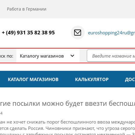
Работа в Германии
+ (49) 931 35 82 38 95
euroshopping24ru@gm
ск по:
Каталогу магазинов
КАТАЛОГ МАГАЗИНОВ
КАЛЬКУЛЯТОР
ДОС
гие посылки можно будет ввезти беспош
14
тан не хочет снижать порог беспошлинного ввоза междунаро
ется сделать Россия. Чиновники признают, что угроза серого
 пошлины с зарубежных посылок останется неизменной — 3