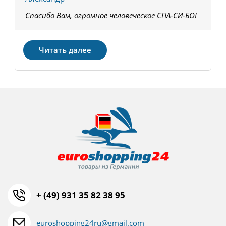
Спасибо Вам, огромное человеческое СПА-СИ-БО!
В
З
Читать далее
+ (49) 931 35 82 38 95
euroshopping24ru@gmail.com