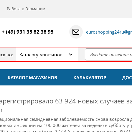
Работа в Германии
+ (49) 931 35 82 38 95
euroshopping24ru@gm
ск по:
Каталогу магазинов
КАТАЛОГ МАГАЗИНОВ
КАЛЬКУЛЯТОР
ДОС
зарегистрировало 63 924 новых случаев 
21
ациональная семидневная
заболеваемость
снова возросла 
новых инфекций на 100 000 жителей за неделю в субботу ут
40,7, неделю назад было 277,4 (в предыдущем месяце: 80,4)