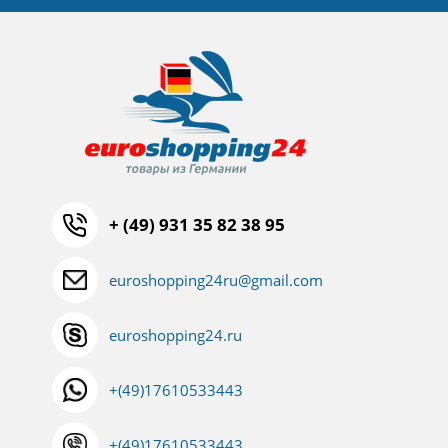
+ (49) 931 35 82 38 95
euroshopping24ru@gmail.com
euroshopping24.ru
+(49)17610533443
+(49)17610533443