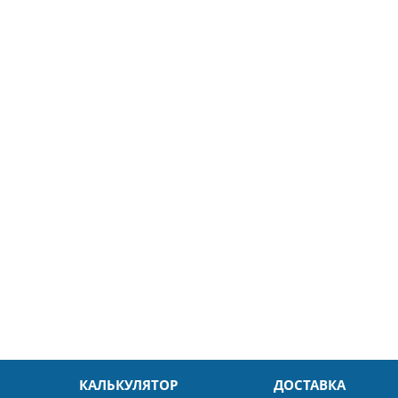
5
26.04.2025
ин
Александр
л. Быстро и без проблем.
Даже в это непростое время
доровья Вам!
обслуживание на высоком уровн
Спасибо
КАЛЬКУЛЯТОР
ДОСТАВКА