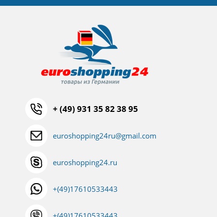
+ (49) 931 35 82 38 95
euroshopping24ru@gmail.com
euroshopping24.ru
+(49)17610533443
+(49)17610533443