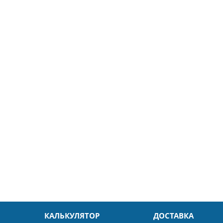
5
26.04.2025
ин
Александр
л. Быстро и без проблем.
Даже в это непростое время
доровья Вам!
обслуживание на высоком уровн
Спасибо
КАЛЬКУЛЯТОР
ДОСТАВКА