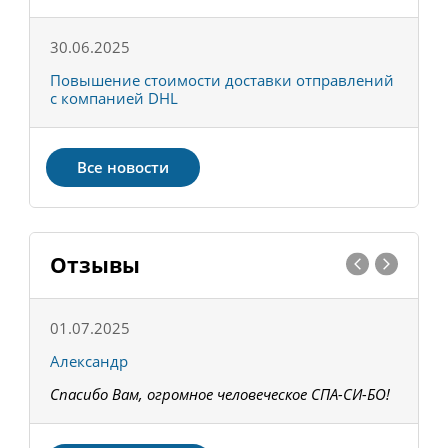
30.06.2025
0
С
Повышение стоимости доставки отправлений
Т
с компанией DHL
в
Все новости
Отзывы
01.07.2025
1
Александр
К
Спасибо Вам, огромное человеческое СПА-СИ-БО!
В
З