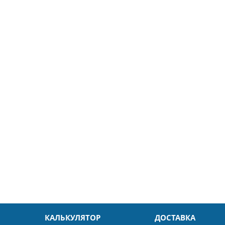
5
26.04.2025
ин
Александр
л. Быстро и без проблем.
Даже в это непростое время
доровья Вам!
обслуживание на высоком уровн
Спасибо
КАЛЬКУЛЯТОР
ДОСТАВКА