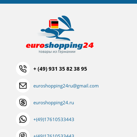
+ (49) 931 35 82 38 95
euroshopping24ru@gmail.com
euroshopping24.ru
+(49)17610533443
+(49)17610533443