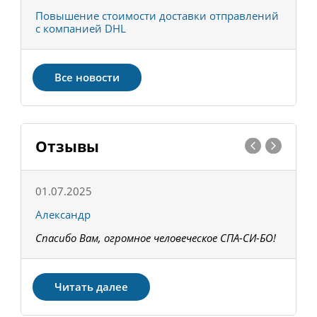
С
Повышение стоимости доставки отправлений
Т
с компанией DHL
в
Все новости
Отзывы
01.07.2025
1
Александр
К
Спасибо Вам, огромное человеческое СПА-СИ-БО!
В
З
Читать далее