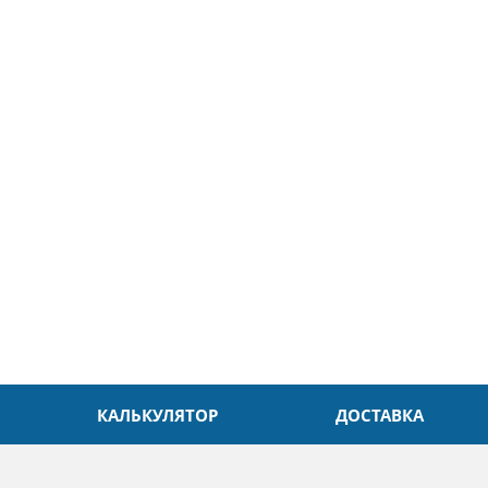
5
26.04.2025
ин
Александр
л. Быстро и без проблем.
Даже в это непростое время
доровья Вам!
обслуживание на высоком уровн
Спасибо
КАЛЬКУЛЯТОР
ДОСТАВКА