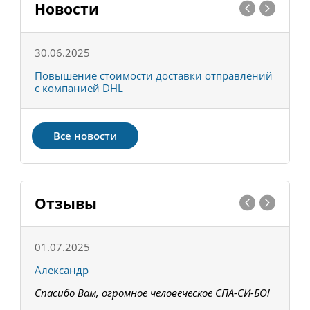
Новости
30.06.2025
0
С
Повышение стоимости доставки отправлений
Т
с компанией DHL
в
Все новости
Отзывы
01.07.2025
1
Александр
К
Спасибо Вам, огромное человеческое СПА-СИ-БО!
В
З