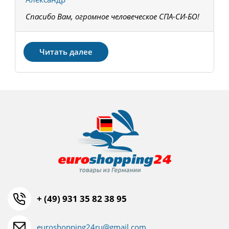
Спасибо Вам, огромное человеческое СПА-СИ-БО!
В
З
Читать далее
+ (49) 931 35 82 38 95
euroshopping24ru@gmail.com