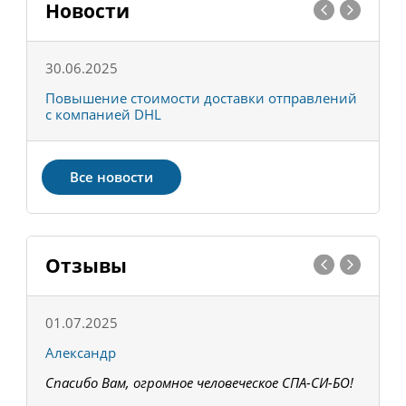
Новости
30.06.2025
0
С
Повышение стоимости доставки отправлений
Т
с компанией DHL
в
Все новости
Отзывы
01.07.2025
1
Александр
К
Спасибо Вам, огромное человеческое СПА-СИ-БО!
В
З