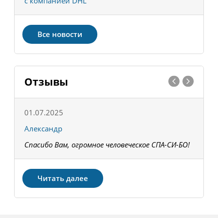
с компанией DHL
в
Все новости
Отзывы
01.07.2025
1
Александр
К
Спасибо Вам, огромное человеческое СПА-СИ-БО!
В
З
Читать далее