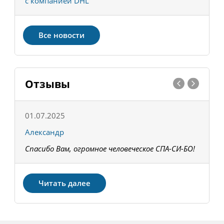
с компанией DHL
в
Все новости
Отзывы
01.07.2025
1
Александр
К
Спасибо Вам, огромное человеческое СПА-СИ-БО!
В
З
Читать далее