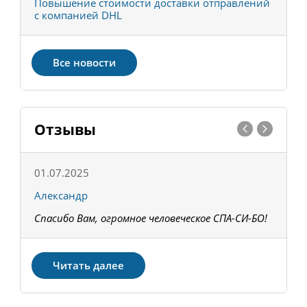
С
Повышение стоимости доставки отправлений
Т
с компанией DHL
в
Все новости
Отзывы
01.07.2025
1
Александр
К
Спасибо Вам, огромное человеческое СПА-СИ-БО!
В
З
Читать далее