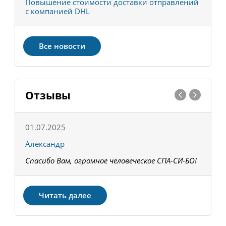
С
Повышение стоимости доставки отправлений
Т
с компанией DHL
в
Все новости
Отзывы
01.07.2025
1
Александр
К
Спасибо Вам, огромное человеческое СПА-СИ-БО!
В
З
Читать далее