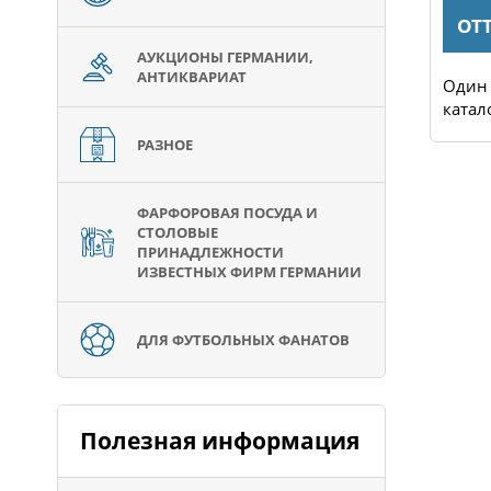
ОДЕЖДА
OT
АУКЦИОНЫ ГЕРМАНИИ,
АНТИКВАРИАТ
и
Огромный выбор женской
Один 
одежды, женского нижнего...
катал
РАЗНОЕ
ФАРФОРОВАЯ ПОСУДА И
СТОЛОВЫЕ
ПРИНАДЛЕЖНОСТИ
ИЗВЕСТНЫХ ФИРМ ГЕРМАНИИ
ДЛЯ ФУТБОЛЬНЫХ ФАНАТОВ
Полезная информация