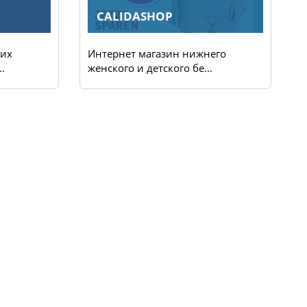
CALIDASHOP
ких
Интернет магазин нижнего
И
.
женского и детского бе...
о