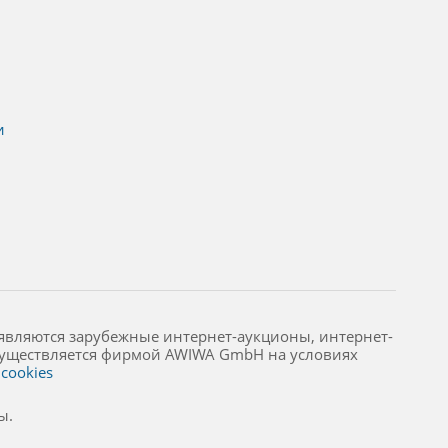
и
являются зарубежные интернет-аукционы, интернет-
осуществляется фирмой AWIWA GmbH на условиях
cookies
ы.