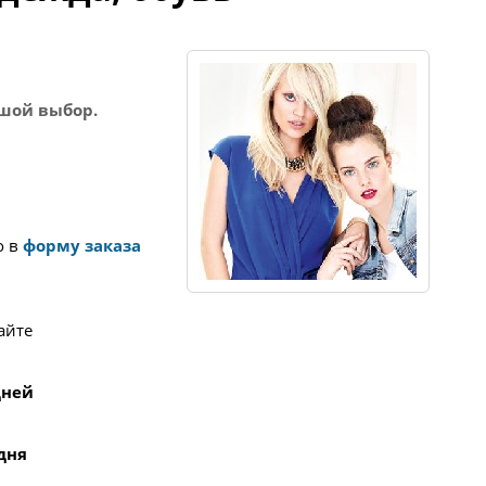
ьшой выбор.
о в
форму заказа
айте
 дней
 дня