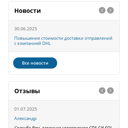
Новости
30.06.2025
0
С
Повышение стоимости доставки отправлений
Т
с компанией DHL
в
Все новости
Отзывы
01.07.2025
1
Александр
К
Спасибо Вам, огромное человеческое СПА-СИ-БО!
В