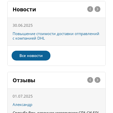
Новости
30.06.2025
0
С
Повышение стоимости доставки отправлений
Т
с компанией DHL
в
Все новости
Отзывы
01.07.2025
1
Александр
К
Спасибо Вам, огромное человеческое СПА-СИ-БО!
В