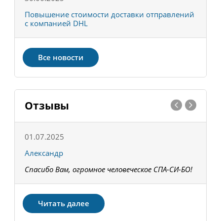
С
Повышение стоимости доставки отправлений
Т
с компанией DHL
в
Все новости
Отзывы
01.07.2025
1
Александр
К
Спасибо Вам, огромное человеческое СПА-СИ-БО!
В
З
Читать далее